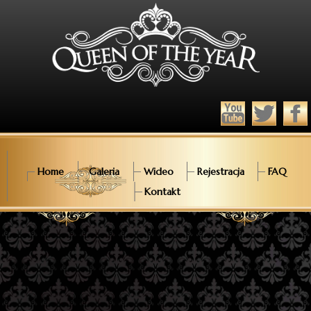
Home
Galeria
Wideo
Rejestracja
FAQ
Kontakt
Ćwierćfinał 2013